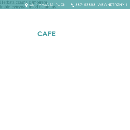
Herbata czarna z imbirem
UL. 1 MAJA 12, PUCK
587463898, WEWNĘTRZNY 1
imbir, cytryna i miód naturalny
Facebook Willa Puck