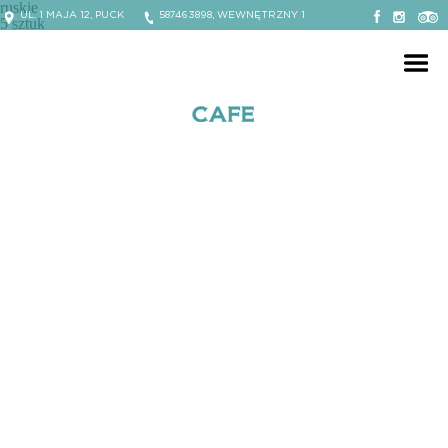
ruskie
UL. 1 MAJA 12, PUCK
587463898, WEWNĘTRZNY 1
5 sztuk
Facebook Willa Puck