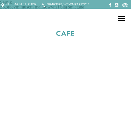
Sernik
UL. 1 MAJA 12, PUCK
587463898, WEWNĘTRZNY 1
z gorącym musem malinowym i bitą śmietaną
Facebook Willa Puck