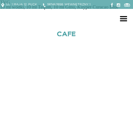
TVG
UL. 1 MAJA 12, PUCK
587463898, WEWNĘTRZNY 1
10 ml wódki, 10 ml Tequili, 10 ml Ginu, Kuyper Curacao Blue
Facebook Willa Puck