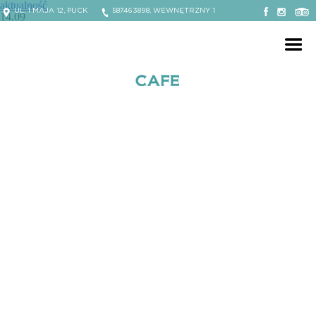
aktualność
UL. 1 MAJA 12, PUCK
587463898, WEWNĘTRZNY 1
14.09