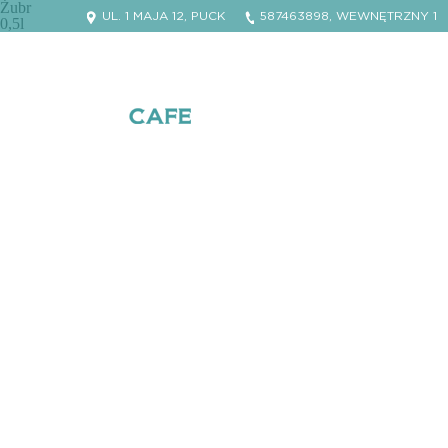
Żubr
UL. 1 MAJA 12, PUCK
587463898, WEWNĘTRZNY 1
0,5l
Facebook Willa Puck