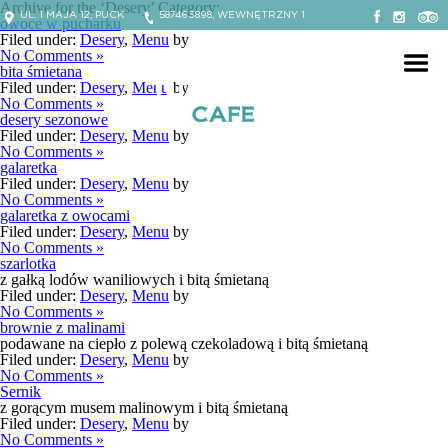
Archive for the ‘Desery’ Category:
UL. 1 MAJA 12, PUCK
587463898, WEWNĘTRZNY 1
owoce w pucharku
Filed under:
Desery
,
Menu
by
No Comments »
bita śmietana
Filed under:
Desery
,
Menu
by
No Comments »
desery sezonowe
Filed under:
Desery
,
Menu
by
No Comments »
galaretka
Filed under:
Desery
,
Menu
by
No Comments »
galaretka z owocami
Filed under:
Desery
,
Menu
by
No Comments »
szarlotka
z gałką lodów waniliowych i bitą śmietaną
Filed under:
Desery
,
Menu
by
No Comments »
brownie z malinami
podawane na ciepło z polewą czekoladową i bitą śmietaną
Filed under:
Desery
,
Menu
by
No Comments »
Sernik
z gorącym musem malinowym i bitą śmietaną
Filed under:
Desery
,
Menu
by
No Comments »